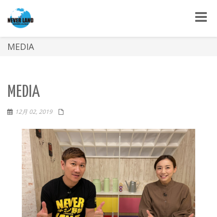
Toggle
naviga
MEDIA
MEDIA
12月 02, 2019