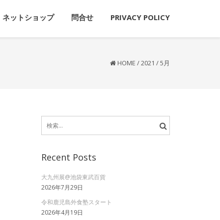
ネットショップ
問合せ
PRIVACY POLICY
HOME
/
2021
/
5月
検
索:
Recent Posts
大九州展@池袋東武百貨
2026年7月29日
令和鹿児島外食塾スタート
2026年4月19日