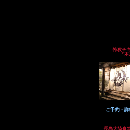
特攻チ
『本
ご予約・詳
長島大陸食堂T