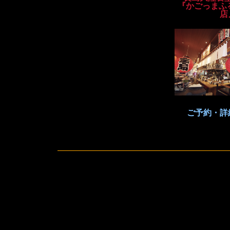
『かごっまふ
店
ご予約・詳