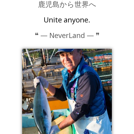
⿅児島から世界へ
Unite anyone.
❝ — NeverLand — ❞