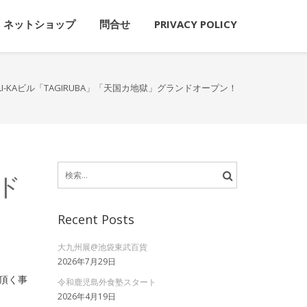
ネットショップ
問合せ
PRIVACY POLICY
LI-KAビル「TAGIRUBA」「天国カ地獄」グランドオープン！
検
ンド
索:
Recent Posts
大九州展@池袋東武百貨
2026年7月29日
て頂く事
令和鹿児島外食塾スタート
2026年4月19日